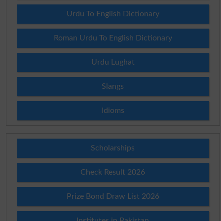
Urdu To English Dictionary
Roman Urdu To English Dictionary
Urdu Lughat
Slangs
Idioms
Scholarships
Check Result 2026
Prize Bond Draw List 2026
Institutes in Pakistan