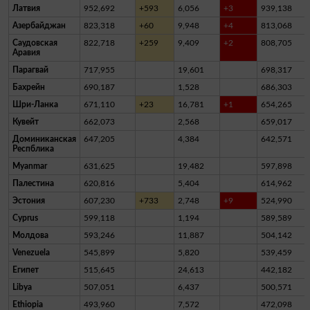
Латвия
952,692
+593
6,056
+3
939,138
Азербайджан
823,318
+60
9,948
+4
813,068
Саудовская
822,718
+259
9,409
+2
808,705
Аравия
Парагвай
717,955
19,601
698,317
Бахрейн
690,187
1,528
686,303
Шри-Ланка
671,110
+23
16,781
+1
654,265
Кувейт
662,073
2,568
659,017
Доминиканская
647,205
4,384
642,571
Респблика
Myanmar
631,625
19,482
597,898
Палестина
620,816
5,404
614,962
Эстония
607,230
+733
2,748
+9
524,990
Cyprus
599,118
1,194
589,589
Молдова
593,246
11,887
504,142
Venezuela
545,899
5,820
539,459
Египет
515,645
24,613
442,182
Libya
507,051
6,437
500,571
Ethiopia
493,960
7,572
472,098