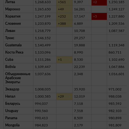
Литва
1,268,633
+561
9,397
+2
1,250,185
Марокко
1,265,650
+49
16,281
1,249,127
Хорватия
1,247,199
+252
17,147
+5
1,227,880
Словения
1,233,870
+388
6,889
1,209,536
Ливан
1,218,779
10,708
1,087,587
Тунис
1,146,152
29,257
Guatemala
1,140,499
19,888
1,119,348
Коста Рика
1,133,096
8,990
860,711
Cuba
1,111,286
+1
8,530
1,102,690
Bolivia
1,109,447
22,239
1,067,886
Объединенные
1,037,636
2,348
1,016,601
Арабские
Эмираты
Эквадор
1,008,035
35,920
971,002
Непал
1,000,585
+29
12,019
988,038
Беларусь
994,037
7,118
985,592
Uruguay
990,560
7,518
982,103
Panama
990,413
8,509
980,898
Mongolia
984,823
2,179
981,809