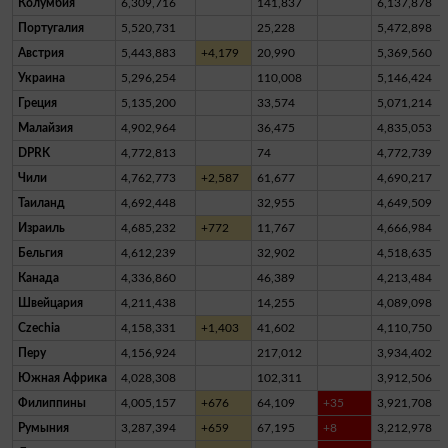
Колумбия
6,309,716
141,837
6,137,878
Португалия
5,520,731
25,228
5,472,898
Австрия
5,443,883
+4,179
20,990
5,369,560
Украина
5,296,254
110,008
5,146,424
Греция
5,135,200
33,574
5,071,214
Малайзия
4,902,964
36,475
4,835,053
DPRK
4,772,813
74
4,772,739
Чили
4,762,773
+2,587
61,677
4,690,217
Таиланд
4,692,448
32,955
4,649,509
Израиль
4,685,232
+772
11,767
4,666,984
Бельгия
4,612,239
32,902
4,518,635
Канада
4,336,860
46,389
4,213,484
Швейцария
4,211,438
14,255
4,089,098
Czechia
4,158,331
+1,403
41,602
4,110,750
Перу
4,156,924
217,012
3,934,402
Южная Африка
4,028,308
102,311
3,912,506
Филиппины
4,005,157
+676
64,109
+35
3,921,708
Румыния
3,287,394
+659
67,195
+8
3,212,978