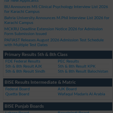
for New Applicants
BU Announces MS Clinical Psychology Interview List 2026
for Karachi Campus
Bahria University Announces M.Phil Interview List 2026 for
Karachi Campus
MCKRU Deadline Extension Notice 2026 for Admission
Form Submission Issued
PAFIAST Releases August 2026 Admission Test Schedule
with Multiple Test Dates
Primary Results 5th & 8th Class
FDE Federal Results
PEC Results
5th & 8th Result AJK
5th & 8th Result KPK
5th & 8th Result Sindh
5th & 8th Result Balochistan
BISE Results Intermediate & Matric
Federal Board
AJK Board
Quetta Board
Wafaqul Madaris Al Arabia
BISE Punjab Boards
Lahore Board
Rawalpindi Board