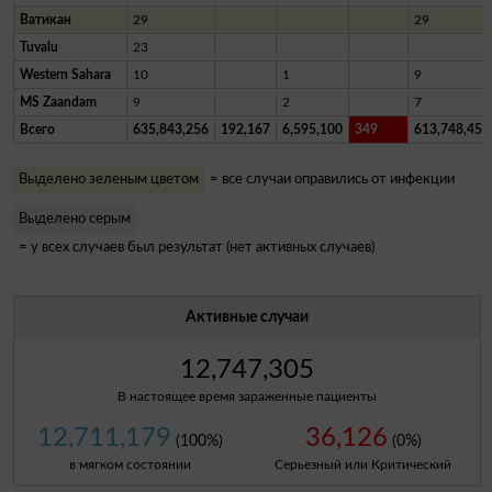
Ватикан
29
29
Tuvalu
23
Western Sahara
10
1
9
MS Zaandam
9
2
7
Всего
635,843,256
192,167
6,595,100
349
613,748,451
Выделено зеленым цветом
= все случаи оправились от инфекции
Выделено серым
= у всех случаев был результат (нет активных случаев)
Активные случаи
12,747,305
В настоящее время зараженные пациенты
12,711,179
36,126
(100%)
(0%)
в мягком состоянии
Серьезный или Критический