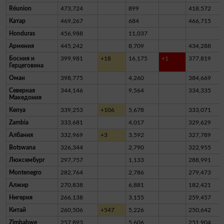
Réunion
473,724
899
418,572
Катар
469,267
684
466,715
Honduras
456,988
11,037
Армения
445,242
8,709
434,288
Босния и
399,981
+18
16,175
+1
377,819
Герцеговина
Оман
398,775
4,260
384,669
Северная
344,146
9,564
334,335
Македония
Kenya
339,253
+106
5,678
333,071
Zambia
333,681
4,017
329,629
Албания
332,969
+3
3,592
327,789
Botswana
326,344
2,790
322,955
Люксембург
297,757
1,133
288,991
Montenegro
282,764
2,786
279,473
Алжир
270,838
6,881
182,421
Нигерия
266,138
3,155
259,457
Китай
260,506
+547
5,226
250,642
Zimbabwe
257,893
5,606
251,904