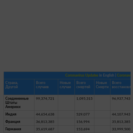
Coronavirus Updates
in English |
Coronavi
Страна,
Всего
Новые
Всего
Новые
Всего
Другой
случаев
случаи
смертей
Смерти
восстановле
Соединенные
99,374,721
1,095,315
96,937,743
Штаты
Америки
Индия
44,654,638
529,077
44,107,943
Франция
36,813,385
156,994
35,813,385
Германия
35,619,687
153,694
33,999,500