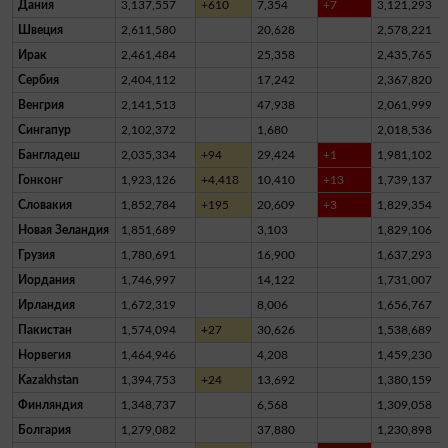
Дания
3,137,557
+610
7,354
+7
3,121,293
Швеция
2,611,580
20,628
2,578,221
Ирак
2,461,484
25,358
2,435,765
Сербия
2,404,112
17,242
2,367,820
Венгрия
2,141,513
47,938
2,061,999
Сингапур
2,102,372
1,680
2,018,536
Бангладеш
2,035,334
+94
29,424
+1
1,981,102
Гонконг
1,923,126
+4,418
10,410
+13
1,739,137
Словакия
1,852,784
+195
20,609
+3
1,829,354
Новая Зеландия
1,851,689
3,103
1,829,106
Грузия
1,780,691
16,900
1,637,293
Иордания
1,746,997
14,122
1,731,007
Ирландия
1,672,319
8,006
1,656,767
Пакистан
1,574,094
+27
30,626
1,538,689
Норвегия
1,464,946
4,208
1,459,230
Kazakhstan
1,394,753
+24
13,692
1,380,159
Финляндия
1,348,737
6,568
1,309,058
Болгария
1,279,082
37,880
1,230,898