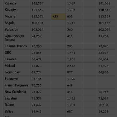
Rwanda
132,584
1,467
131,061
Камерун
121,652
1,935
118,616
Мальта
115,372
+23
808
113,839
Angola
103,131
1,917
101,155
Barbados
103,014
560
102,024
Французская
94,259
411
11,254
Гвиана
Channel Islands
93,980
205
93,070
DRC
93,086
1,445
83,534
Сенегал
88,679
1,968
86,609
Malawi
88,073
2,683
84,974
Ivory Coast
87,774
827
86,933
Suriname
81,185
1,390
French Polynesia
76,758
649
New Caledonia
74,377
314
73,915
Eswatini
73,558
1,422
72,088
Гайана
71,437
1,281
70,134
Belize
68,943
687
68,239