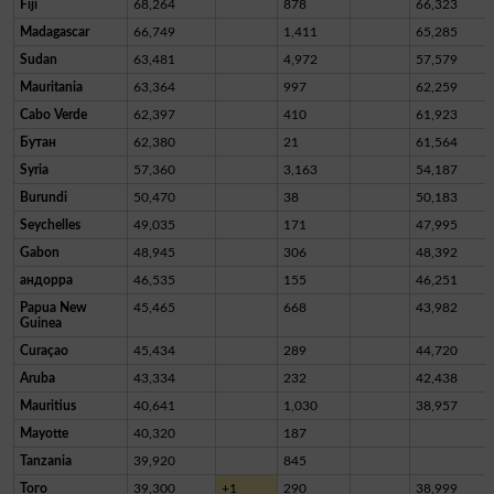
Fiji
68,264
878
66,323
Madagascar
66,749
1,411
65,285
Sudan
63,481
4,972
57,579
Mauritania
63,364
997
62,259
Cabo Verde
62,397
410
61,923
Бутан
62,380
21
61,564
Syria
57,360
3,163
54,187
Burundi
50,470
38
50,183
Seychelles
49,035
171
47,995
Gabon
48,945
306
48,392
андорра
46,535
155
46,251
Papua New
45,465
668
43,982
Guinea
Curaçao
45,434
289
44,720
Aruba
43,334
232
42,438
Mauritius
40,641
1,030
38,957
Mayotte
40,320
187
Tanzania
39,920
845
Того
39,300
+1
290
38,999