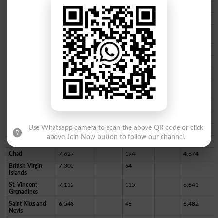
Vanuatu
11,951
14
11,931
Yemen
11,939
2,158
9,124
Caribbean
11,338
36
10,476
Netherlands
Sint Maarten
10,922
88
10,823
Eritrea
10,189
103
10,085
Niger
9,931
312
8,890
Antigua and
9,106
146
8,954
Barbuda
Guinea-Bissau
8,848
176
8,642
Comoros
8,762
161
8,421
Use Whatsapp camera to scan the above QR code or click
Liberia
7,996
294
7,694
above Join Now button to follow our channel.
Sierra Leone
7,754
126
Chad
7,627
194
4,874
British Virgin
7,305
64
Islands
St. Vincent
7,112
115
6,641
Grenadines
Saint Kitts and
6,548
46
6,482
Nevis