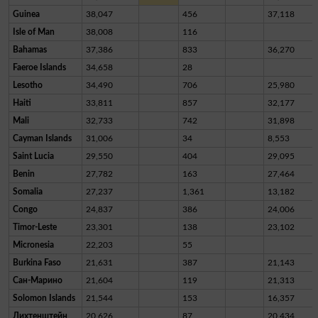
Guinea
38,047
456
37,118
Isle of Man
38,008
116
Bahamas
37,386
833
36,270
Faeroe Islands
34,658
28
Lesotho
34,490
706
25,980
Haiti
33,811
857
32,177
Mali
32,733
742
31,898
Cayman Islands
31,006
34
8,553
Saint Lucia
29,550
404
29,095
Benin
27,782
163
27,464
Somalia
27,237
1,361
13,182
Congo
24,837
386
24,006
Timor-Leste
23,301
138
23,102
Micronesia
22,203
55
Burkina Faso
21,631
387
21,143
Сан-Марино
21,604
119
21,313
Solomon Islands
21,544
153
16,357
Лихтенштейн
20,626
87
20,434