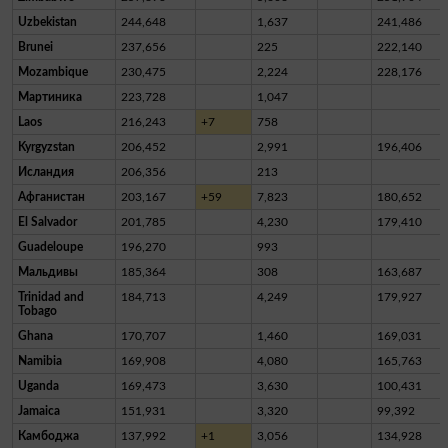
Uzbekistan
244,648
1,637
241,486
Brunei
237,656
225
222,140
Mozambique
230,475
2,224
228,176
Мартиника
223,728
1,047
Laos
216,243
+7
758
Kyrgyzstan
206,452
2,991
196,406
Исландия
206,356
213
Афганистан
203,167
+59
7,823
180,652
El Salvador
201,785
4,230
179,410
Guadeloupe
196,270
993
Мальдивы
185,364
308
163,687
Trinidad and
184,713
4,249
179,927
Tobago
Ghana
170,707
1,460
169,031
Namibia
169,908
4,080
165,763
Uganda
169,473
3,630
100,431
Jamaica
151,931
3,320
99,392
Камбоджа
137,992
+1
3,056
134,928